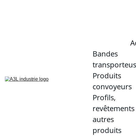
 Fourniture  /  Fabrication  / 
Conception / Amélioration  
A
Bandes 
transporteu
Produits 
convoyeurs
Profils, 
revêtements 
autres 
produits